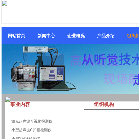
网站首页
新闻中心
企业概况
产品介绍
组织
事业内容
组织机构
计测・控制
激光超声波可视化检测仪
小型超声波C扫描检测仪
小型X射线检测仪